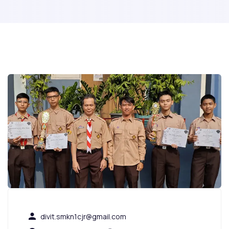
divit.smkn1cjr@gmail.com