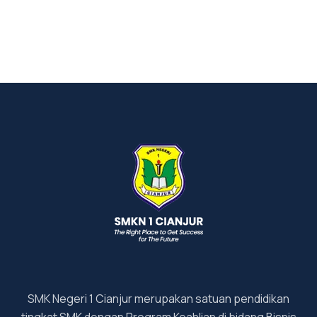
SMK Negeri 1 Cianjur merupakan satuan pendidikan
tingkat SMK dengan Program Keahlian di bidang Bisnis