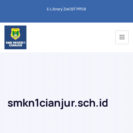
E-Library
ZieCBT
PPDB
smkn1cianjur.sch.id